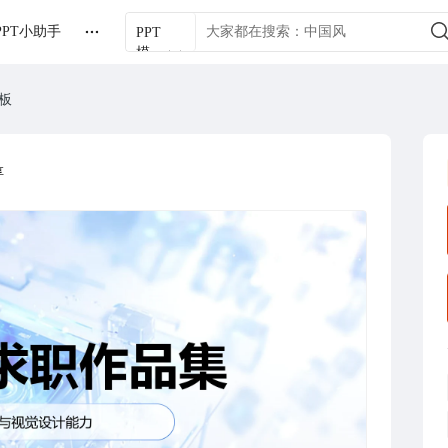
PPT小助手
PPT
模
板
模板
享