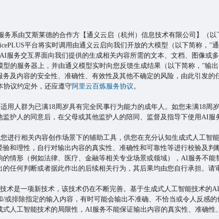
AI服务系由艾斯莱德的合作方【通义云启（杭州）信息技术有限公司】（以
icePLUS平台将实时调用由通义云启向我们开放的大模型（以下简称，"通义
过AI服务交互界面向我们提供的生成相关内容所需的文本、文档、图像或
义模型的服务器上，并由通义模型实时向您反馈生成结果（以下简称，"输出
服务及内容的安全性、准确性、有效性及其他不确定的风险，由此引发的
本协议约定外，还应遵守
阿里云百炼服务协议
。
主要适用人群为已满18周岁具有完全民事行为能力的成年人。如您未满18
他监护人的同意后，在父母或其他监护人的陪同、监督及指导下使用AI服
作为您进行相关内容创作场景下的辅助工具，供您在充分认知生成式人工智
经验和理性，自行对输出内容的真实性、准确性和可靠性等进行校验及判
响的情形（例如法律、医疗、金融等相关专业场景或领域），AI服务不能
出的任何判断或者据此作出的后续相关行为，其后果均由您自行承担。请审
能技术是一项新技术，该技术仍在不断完善。基于生成式人工智能技术的A
和/或排除指定的输入内容，有时可能会输出不准确、不恰当或令人反感的
成式人工智能技术的局限性，AI服务不能保证输出内容的真实性、准确性