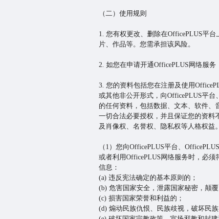
（二）使用规则
1. 您有权更改、删除在OfficeP
片、作品等。您需承担该风险。
2. 如您在申请开通OfficePLUS网
3. 您的资料包括您在注册及使用Offi
或其他非公开形式，向OfficePLUS平
的任何资料，包括数据、文本、软件、
一切合法必要授权，并且保证您的资料
及肖像权、名誉权、隐私权等人格权益。而
（1）您向OfficePLUS平台、Off
或者利用OfficePLUS网络服务时，必
信息：
(a) 违反宪法确定的基本原则的；
(b) 危害国家安全，泄露国家秘密，颠
(c) 损害国家荣誉和利益的；
(d) 煽动民族仇恨、民族歧视，破坏民
(e) 破坏国家宗教政策，宣扬邪教和封