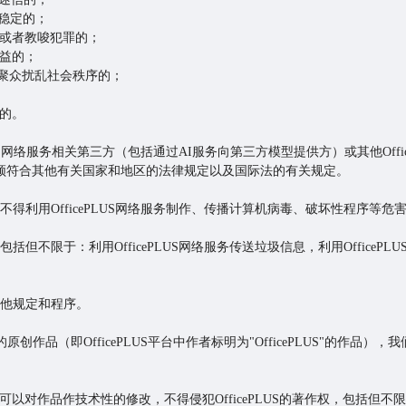
会稳定的；
怖或者教唆犯罪的；
权益的；
、聚众扰乱社会秩序的；
容的。
icePLUS网络服务相关第三方（包括通过AI服务向第三方模型提供方）或其他Of
，还必须符合其他有关国家和地区的法律规定以及国际法的有关规定。
服务，不得利用OfficePLUS网络服务制作、传播计算机病毒、破坏性程序等
务，包括但不限于：利用OfficePLUS网络服务传送垃圾信息，利用Offic
有其他规定和程序。
载的原创作品（即OfficePLUS平台中作者标明为"OfficePLUS"的作品）
以对作品作技术性的修改，不得侵犯OfficePLUS的著作权，包括但不