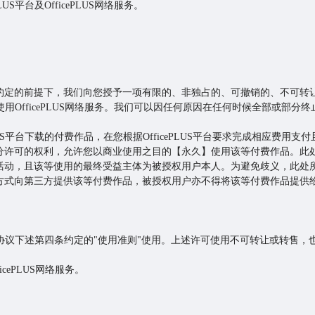
US平台及OfficePLUS网络服务。
约定的前提下，我们向您授予一项有限的、非独占的、可撤销的、不可转
台，使用OfficePLUS网络服务。我们可以因任何原因在任何时候全部或部分
LUS平台下载的付费作品，在您根据OfficePLUS平台要求完成相应费
分许可的权利，允许您以商业使用之目的【永久】使用该等付费作品。此处
活动，且该等使用的最终受益主体为被授权用户本人。为避免歧义，此处所
方式向第三方提供该等付费作品，被授权用户亦不得将该等付费作品提供
户按本协议下述第四条约定的"使用准则"使用。上述许可使用不可转让或转售
icePLUS网络服务。