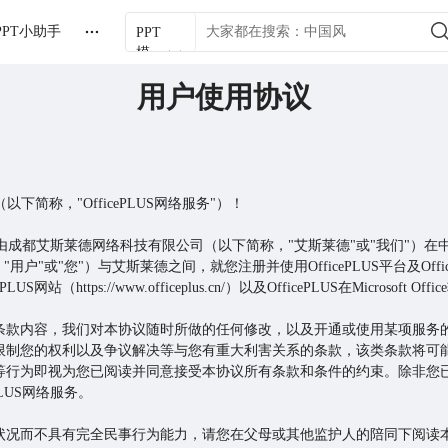
PPT小助手
PPT
模
板
用户使用协议
以下简称，"OfficePLUS网络服务"）！
LUS网络服务由成都艾斯莱德网络科技有限公司（以下简称，"艾斯莱德"或"我们
户"或"您"）与艾斯莱德之间，就您注册并使用OfficePLUS平台及Off
S网站（https://www.officeplus.cn/）以及OfficePLUS在Microsoft O
条款内容，我们对本协议随时所做的任何修改，以及开通或使用某项服务
限制您的权利以及争议解决等与您有重大利害关系的条款，该类条款将可
等行为即视为您已阅读并同意接受本协议所有条款和条件的约束。除非您
ePLUS网络服务。
康状况而不具有完全民事行为能力，请您在父母或其他监护人的陪同下阅读