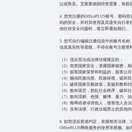
让或售卖。艾斯莱德因经营需要，有权回收您
4. 您凭注册的OfficePLUS账号、密
码的安全，并对其使用及其遗失自行承
他任何安全问题时，将立即通知我们。
5. 您可自行编辑注册信息中的账号名
信息真实性等底线，不得在账号注册资
（1）违反宪法或法律法规规定的；
（2）危害国家安全，泄露国家秘密，
（3）损害国家荣誉和利益的，损害公
（4）煽动民族仇恨、民族歧视，破坏
（5）破坏国家宗教政策，宣扬邪教和
（6）散布谣言，扰乱社会秩序，破坏
（7）散布淫秽、色情、赌博、暴力、
（8）侮辱或者诽谤他人，侵害他人合
（9）含有法律、行政法规禁止的其他内
6. 如您违反前述约定，依据相关法律
OfficePLUS网络服务的使用等措