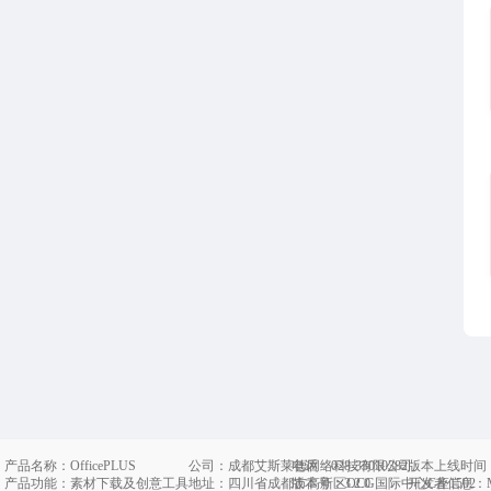
产品名称：OfficePLUS
公司：成都艾斯莱德网络科技有限公司
电话
：028-33010382
版本上线时间：20
产品功能：素材下载及创意工具
地址：四川省成都市高新区OCG国际中心C座1502
版本号：3.2.0
开发者信息：Micro