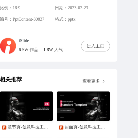
比例：
16:9
日期：
2023-02-23
编号：
PptContent-30837
格式：
pptx
iSlide
进入主页
6.5W
作品
1.8W
人气
相关推荐
查看更多
章节页-创意科技工智能研究报告PPT主题
封面页-创意科技工智能研究报告PPT主题