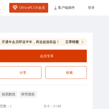
OfficePLUS会员
客户端插件
登录
开通年会员即送半年，再送超值权益！
立享特惠
会员专享
分享
收藏
创意酷炫
研究报告
页数：
1
大小：
0.1M